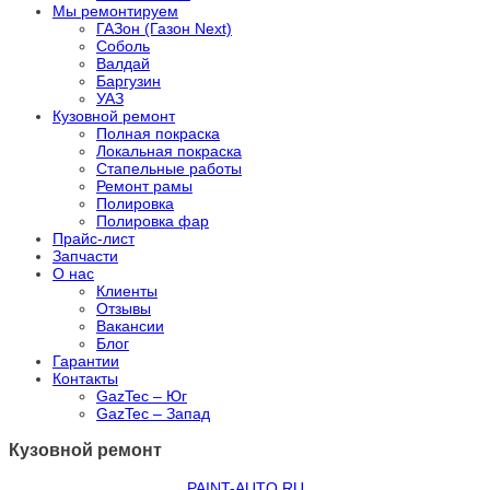
Мы ремонтируем
ГАЗон (Газон Next)
Соболь
Валдай
Баргузин
УАЗ
Кузовной ремонт
Полная покраска
Локальная покраска
Стапельные работы
Ремонт рамы
Полировка
Полировка фар
Прайс-лист
Запчасти
О нас
Клиенты
Отзывы
Вакансии
Блог
Гарантии
Контакты
GazTec – Юг
GazTec – Запад
Кузовной ремонт
PAINT-AUTO.RU