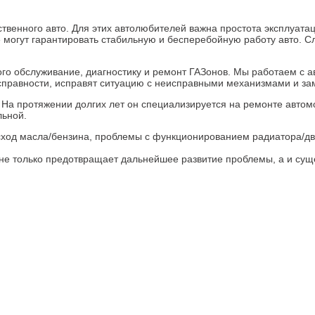
твенного авто. Для этих автолюбителей важна простота эксплуата
огут гарантировать стабильную и бесперебойную работу авто. Сл
ого обслуживание, диагностику и ремонт ГАЗонов. Мы работаем с
справности, исправят ситуацию с неисправными механизмами и за
. На протяжении долгих лет он специализируется на ремонте автом
льной.
ход масла/бензина, проблемы с функционированием радиатора/дв
е только предотвращает дальнейшее развитие проблемы, а и сущ