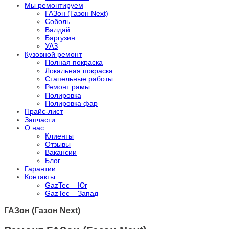
Мы ремонтируем
ГАЗон (Газон Next)
Соболь
Валдай
Баргузин
УАЗ
Кузовной ремонт
Полная покраска
Локальная покраска
Стапельные работы
Ремонт рамы
Полировка
Полировка фар
Прайс-лист
Запчасти
О нас
Клиенты
Отзывы
Вакансии
Блог
Гарантии
Контакты
GazTec – Юг
GazTec – Запад
ГАЗон (Газон Next)